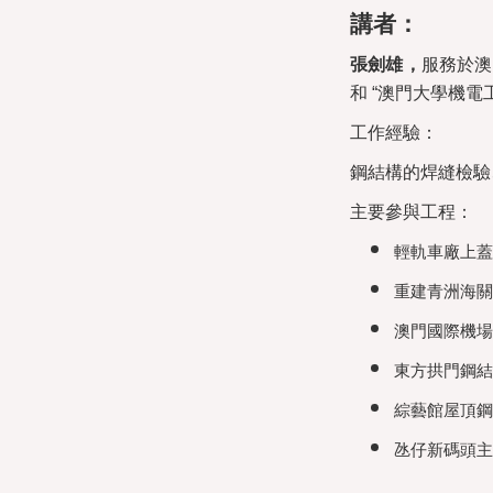
講者：
張劍雄，
服務於澳
和 “澳門大學機電工
工作經驗：
鋼結構的焊縫檢驗
主要參與工程：
輕軌車廠上蓋
重建青洲海關
澳門國際機場
東方拱門鋼結
綜藝館屋頂鋼
氹仔新碼頭主