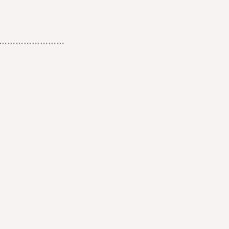
……………………